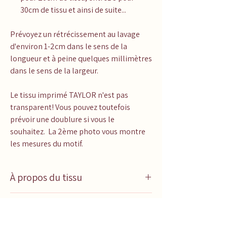
30cm de tissu et ainsi de suite...
Prévoyez un rétrécissement au lavage
d'environ 1-2cm dans le sens de la
longueur et à peine quelques millimètres
dans le sens de la largeur.
Le tissu imprimé TAYLOR n'est pas
transparent! Vous pouvez toutefois
prévoir une doublure si vous le
souhaitez. La 2ème photo vous montre
les mesures du motif.
À propos du tissu
Deutsch weiter unten
In English
English below
Utilisation:
Tissu parfait pour les