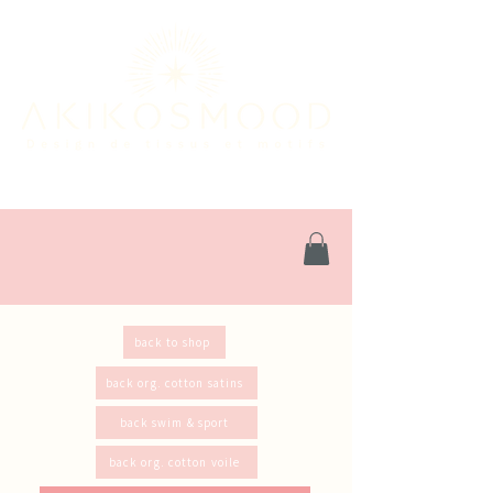
back to shop
back org. cotton satins
back swim & sport
back org. cotton voile