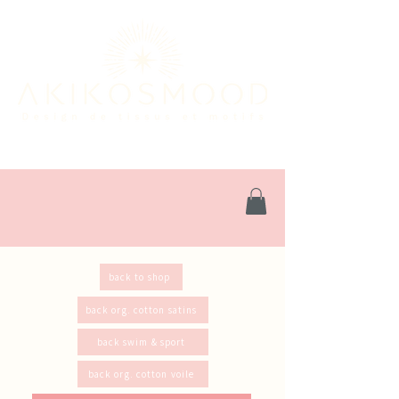
back to shop
back org. cotton satins
back swim & sport
back org. cotton voile