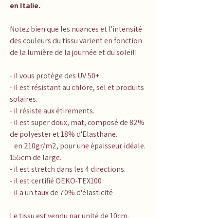
en Italie.
Notez bien que les nuances et l'intensité
des couleurs du tissu varient en fonction
de la lumière de la journée et du soleil!
- il vous protège des UV 50+.
- il est résistant au chlore, sel et produits
solaires.
- il résiste aux étirements.
- il est super doux, mat, composé de 82%
de polyester et 18% d'Elasthane.
en 210gr/m2, pour une épaisseur idéale.
155cm de large.
- il est stretch dans les 4 directions.
- il est certifié OEKO-TEX100
- il a un taux de 70% d'élasticité
Le tissu est vendu par unité de 10cm.