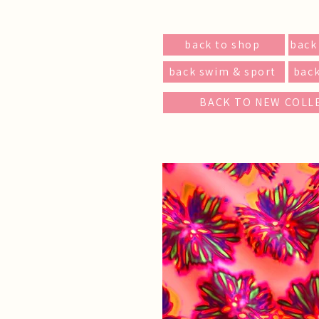
back to shop
back
back swim & sport
back
BACK TO NEW COLL