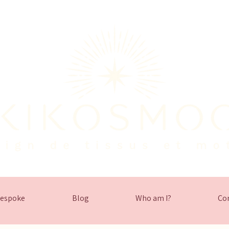
espoke
Blog
Who am I?
Co