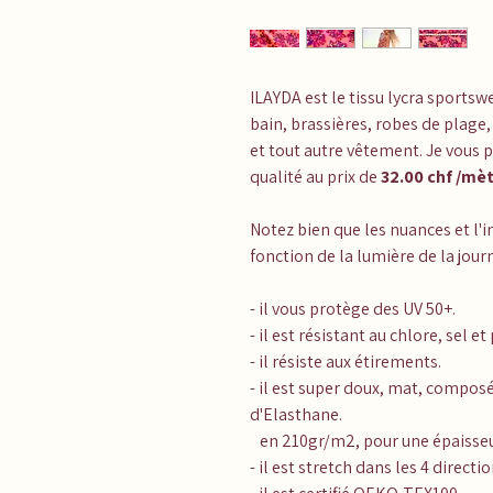
ILAYDA
est le tissu lycra sports
bain, brassières, robes de plage,
et tout autre vêtement. Je vous 
qualité au prix de
32.00 chf /mètr
Notez bien que les nuances et l'i
fonction de la lumière de la journ
- il vous protège des UV 50+.
- il est résistant au chlore, sel et
- il résiste aux étirements.
- il est super doux, mat, compos
d'Elasthane.
en 210gr/m2, pour une épaisseur
- il est stretch dans les 4 directio