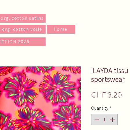
 org. cotton satins
 org. cotton voile
Home
ECTION 2026
ILAYDA tissu
sportswear
Pr
CHF 3.20
Quantity
*